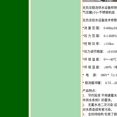
无负压稳流供水设备样例3
气压罐(小)+不锈钢机组
无负压给水设备技术参数
*流 量 范 围： 0-600m3/
*压 力 范 围： 0-1.6MPA
*控 制 功 率： ≤110kw
*压力调节精度： ≤0.01M
*环 境 温 度： 0～+40℃
*环 境 湿 度： ≤90％
* 电 源： 380V*（1±
* 稳流缓冲罐： 0.5T—20
产品特点：
1． 节约投资 不用建
市供水条例》的要求。
2． 无蓄水池二次污染
对水质造成有害污染。
3． 全封闭结构 杜绝