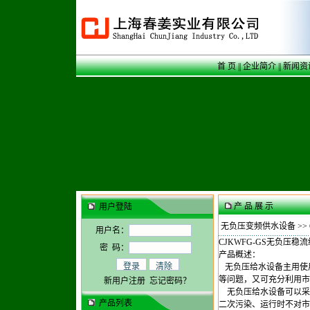
首 页
||
企业简介
||
新闻资
产 品 展 示
用户登陆
无负压变频供水设备
>>
用户名：
CJKWFG-GS无负压稳
密 码：
产品概述：
无负压给水设备主用使
等问题，又可充分利用市
新用户注册
忘记密码？
无负压给水设备可以采
产品列表
二次污染、运行时不对市